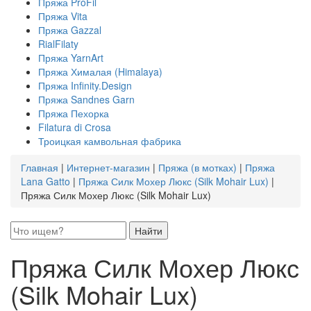
Пряжа ProFil
Пряжа Vita
Пряжа Gazzal
RialFilaty
Пряжа YarnArt
Пряжа Хималая (Himalaya)
Пряжа Infinity.Design
Пряжа Sandnes Garn
Пряжа Пехорка
Filatura di Сrosa
Троицкая камвольная фабрика
Главная
|
Интернет-магазин
|
Пряжа (в мотках)
|
Пряжа
Lana Gatto
|
Пряжа Силк Мохер Люкс (Silk Mohair Lux)
|
Пряжа Силк Мохер Люкс (Silk Mohair Lux)
Пряжа Силк Мохер Люкс
(Silk Mohair Lux)