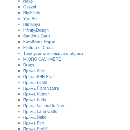
Nako
Gazzal
RialFilaty
YarnArt
Himalaya
Infinity.Design
Sandnes Garn
Китайская Норка
Filatura di Сrosa
Троицкая камвольная фабрика
M.ORO CASHMERE
Drops
Пряжа Alize
Пряжа BBB Filati
Пряжа Ecafil
Пряжа FibraNatura
Пряжа Kutnor
Пряжа Katia
Пряжа Laines Du Nord
Пряжа Lana Gatto
Пряжа Nako
Пряжа Peru
Пряжа ProFil