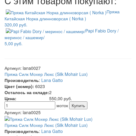
C этим товаром покупают:
Пряжа
Китайская Норка длинноворсая ( Norka )
320,00 руб.
Papi Fabio Dory /
меринос / кашемир/
5,00 руб.
Артикул:
lana0027
Пряжа Силк Мохер Люкс (Silk Mohair Lux)
Производитель
:
Lana Gatto
Цвет (номер):
6023
Осталось на складе:
2
Цена:
550,00
руб.
моток
Артикул:
lana0025
Пряжа Силк Мохер Люкс (Silk Mohair Lux)
Производитель
:
Lana Gatto