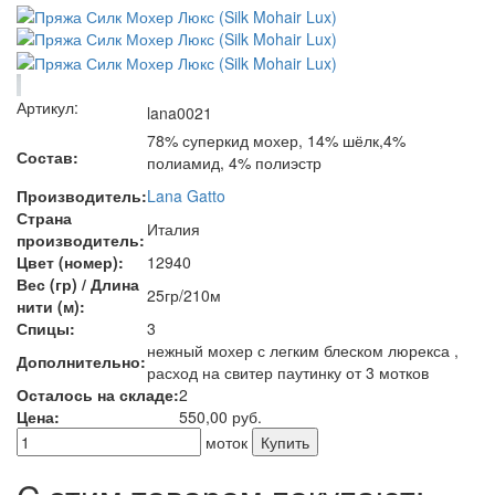
Артикул:
lana0021
78% суперкид мохер, 14% шёлк,4%
Состав:
полиамид, 4% полиэстр
Производитель:
Lana Gatto
Страна
Италия
производитель:
Цвет (номер):
12940
Вес (гр) / Длина
25гр/210м
нити (м):
Спицы:
3
нежный мохер с легким блеском люрекса ,
Дополнительно:
расход на свитер паутинку от 3 мотков
Осталось на складе:
2
Цена:
550,00
руб.
моток