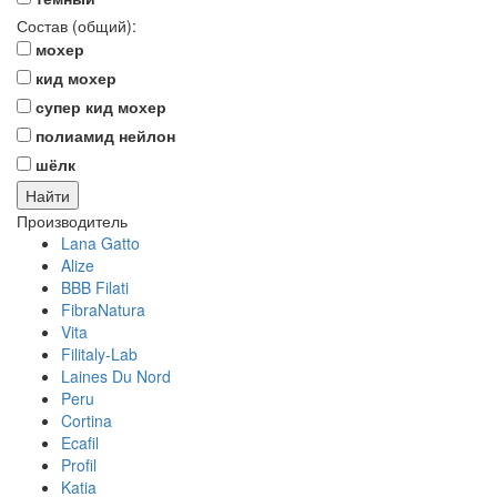
Состав (общий):
мохер
кид мохер
супер кид мохер
полиамид нейлон
шёлк
Производитель
Lana Gatto
Alize
BBB Filati
FibraNatura
Vita
Filitaly-Lab
Laines Du Nord
Peru
Cortina
Ecafil
Profil
Katia