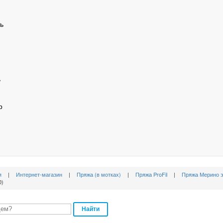
ь
ь
р
я
|
Интернет-магазин
|
Пряжа (в мотках)
|
Пряжа ProFil
|
Пряжа Мерино эк
0)