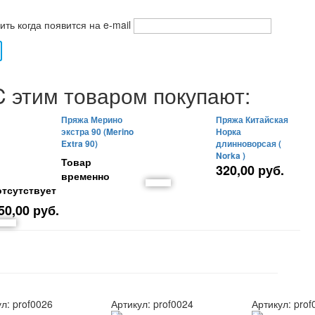
ть когда появится на e-mail
C этим товаром покупают:
Пряжа Мерино
Пряжа Китайская
экстра 90 (Merino
Норка
Extra 90)
длинноворсая (
Norka )
Товар
320,00 руб.
временно
отсутствует
50,00 руб.
ул:
prof0026
Артикул:
prof0024
Артикул:
prof