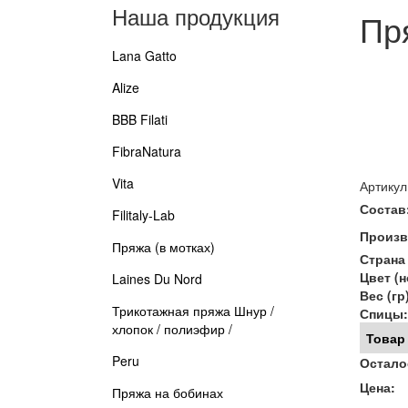
Наша продукция
Пря
Lana Gatto
Alize
BBB Filati
FibraNatura
Vita
Артикул
Состав
Filitaly-Lab
Произв
Пряжа (в мотках)
Страна
Цвет (н
Laines Du Nord
Вес (гр
Трикотажная пряжа Шнур /
Спицы:
хлопок / полиэфир /
Товар
Peru
Остало
Цена:
Пряжа на бобинах