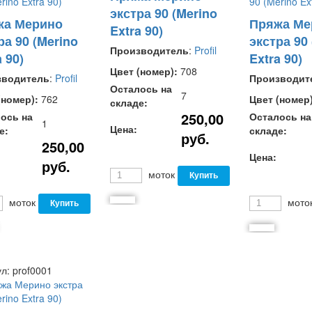
экстра 90 (Merino
жа Мерино
Пряжа Ме
Extra 90)
ра 90 (Merino
экстра 90
Производитель
:
Profil
 90)
Extra 90)
Цвет (номер):
708
зводитель
:
Profil
Производит
Осталось на
7
(номер):
762
Цвет (номер)
складе:
250,00
ось на
Осталось на
1
Цена:
е:
складе:
руб.
250,00
Цена:
руб.
моток
моток
мото
ул:
prof0001