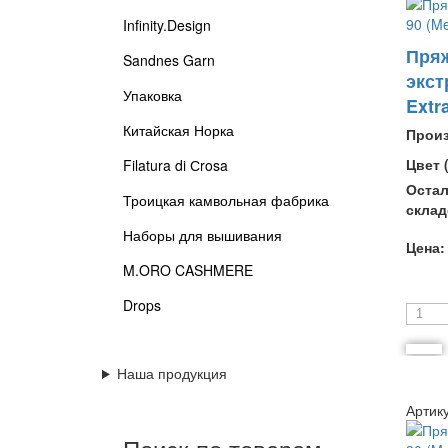
Infinity.Design
Пря
Sandnes Garn
экст
Упаковка
Extra
Китайская Норка
Прои
Цвет 
Filatura di Сrosa
Остал
Троицкая камвольная фабрика
склад
Наборы для вышивания
Цена:
M.ORO CASHMERE
Drops
Наша продукция
Артик