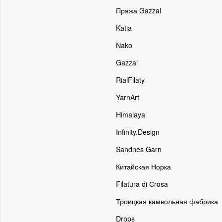
Пряжа Gazzal
Katia
Nako
Gazzal
RialFilaty
YarnArt
Himalaya
Infinity.Design
Sandnes Garn
Китайская Норка
Filatura di Сrosa
Троицкая камвольная фабрика
Drops