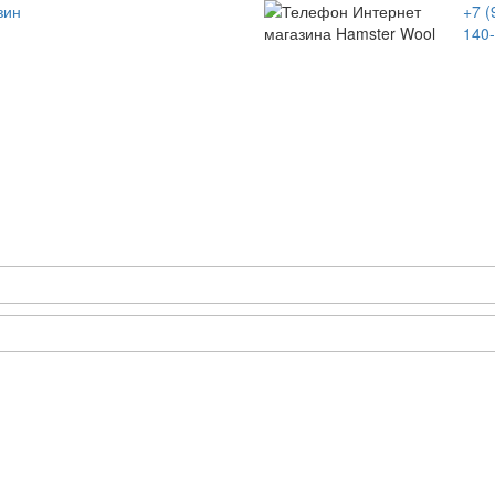
зин
+7 (
140