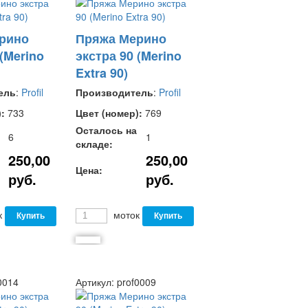
рино
Пряжа Мерино
 (Merino
экстра 90 (Merino
Extra 90)
ель
:
Profil
Производитель
:
Profil
:
733
Цвет (номер):
769
Осталось на
6
1
складе:
250,00
250,00
Цена:
руб.
руб.
к
моток
0014
Артикул:
prof0009