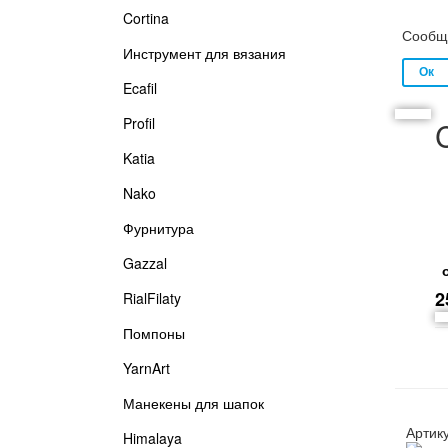
Cortina
Сообщи
Инструмент для вязания
Ecafil
Profil
Katia
Nako
Фурнитура
Gazzal
2
RialFilaty
Помпоны
YarnArt
Манекены для шапок
Артик
Himalaya