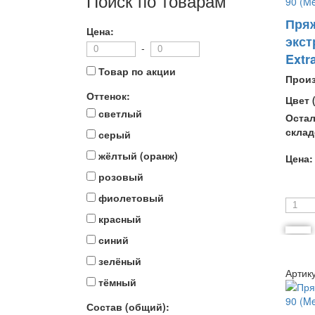
Поиск по товарам
Пря
Цена:
экст
-
Extra
Товар по акции
Прои
Оттенок:
Цвет 
светлый
Остал
склад
серый
жёлтый (оранж)
Цена:
розовый
фиолетовый
красный
синий
зелёный
Артик
тёмный
Состав (общий):