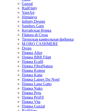
Gazzal
RialFilaty
YarnArt
Himalaya
Infinity.Design
Sandnes Garn
Китайская Норка
Filatura di Сrosa
Троицкая камвольная фабрика
M.ORO CASHMERE
Drops
Пряжа Alize
Пряжа BBB Filati
Пряжа Ecafil
Пряжа FibraNatura
Пряжа Kutnor
Пряжа Katia
Пряжа Laines Du Nord
Пряжа Lana Gatto
Пряжа Nako
Пряжа Peru
Пряжа ProFil
Пряжа Vita
Пряжа Gazzal
RialFilaty