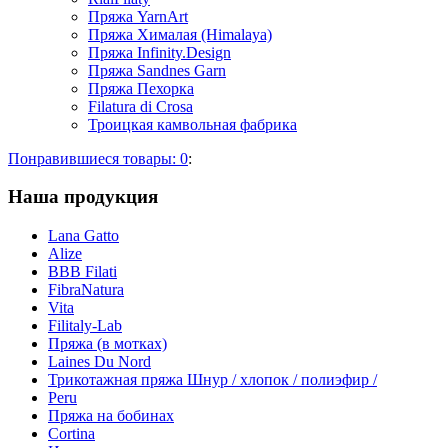
Пряжа YarnArt
Пряжа Хималая (Himalaya)
Пряжа Infinity.Design
Пряжа Sandnes Garn
Пряжа Пехорка
Filatura di Сrosa
Троицкая камвольная фабрика
Понравившиеся товары:
0
:
Наша продукция
Lana Gatto
Alize
BBB Filati
FibraNatura
Vita
Filitaly-Lab
Пряжа (в мотках)
Laines Du Nord
Трикотажная пряжа Шнур / хлопок / полиэфир /
Peru
Пряжа на бобинах
Cortina