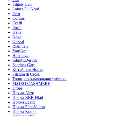
Filitaly-Lab
Laines Du Nord
Peru
Cortina
Ecafil
Profil
Katia
Nako
Gazzal
RialFilaty
YarnArt
Himalaya
Infinity.Design
Sandnes Garn
Китайская Норка
Filatura di Сrosa
Троицкая камвольная фабрика
M.ORO CASHMERE
Drops
Пряжа Alize
Пряжа BBB Filati
Пряжа Ecafil
Пряжа FibraNatura
Пряжа Kutnor