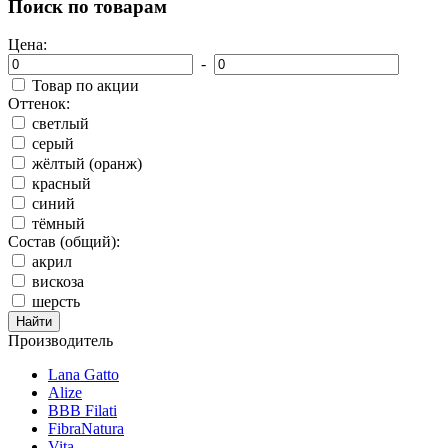
Поиск по товарам
Цена:
-
Товар по акции
Оттенок:
светлый
серый
жёлтый (оранж)
красный
синий
тёмный
Состав (общий):
акрил
вискоза
шерсть
Производитель
Lana Gatto
Alize
BBB Filati
FibraNatura
Vita