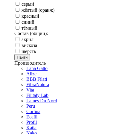
серый
жёлтый (оранж)
красный
синий
тёмный
Состав (общий):
акрил
вискоза
шерсть
Производитель
Lana Gatto
Alize
BBB Filati
FibraNatura
Vita
Filitaly-Lab
Laines Du Nord
Peru
Cortina
Ecafil
Profil
Katia
Nako