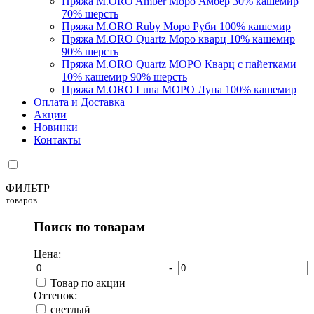
Пряжа M.ORO Amber Моро Амбер 30% кашемир
70% шерсть
Пряжа M.ORO Ruby Моро Руби 100% кашемир
Пряжа M.ORO Quartz Моро кварц 10% кашемир
90% шерсть
Пряжа M.ORO Quartz МОРО Кварц с пайетками
10% кашемир 90% шерсть
Пряжа M.ORO Luna МОРО Луна 100% кашемир
Оплата и Доставка
Акции
Новинки
Контакты
ФИЛЬТР
товаров
Поиск по товарам
Цена:
-
Товар по акции
Оттенок:
светлый