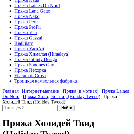
Пряжа Katia
Пряжа Laines Du Nord
Пряжа Lana Gatto
Пряжа Nako
Пряжа Peru
Пряжа ProFil
Пряжа Vita
Пряжа Gazzal
RialFilaty
Пряжа YarnArt
Пряжа Хималая (Himalaya)
Пряжа Infinity.Design
Пряжа Sandnes Garn
Пряжа Пехорка
Filatura di Сrosa
Троицкая камвольная фабрика
Главная
|
Интернет-магазин
|
Пряжа (в мотках)
|
Пряжа Laines
Du Nord
|
Пряжа Холидей Твид (Holiday Tweed)
|
Пряжа
Холидей Твид (Holiday Tweed)
Пряжа Холидей Твид
(Holiday Tweed)