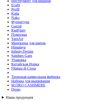
Инструмент для вязания
Ecafil
Profil
Katia
Nako
Фурнитура
Gazzal
RialFilaty
Помпоны
YarnArt
Манекены для шапок
Himalaya
Infinity.Design
Sandnes Garn
Упаковка
Китайская Норка
Filatura di Сrosa
Троицкая камвольная фабрика
Наборы для вышивания
M.ORO CASHMERE
Drops
Наша продукция