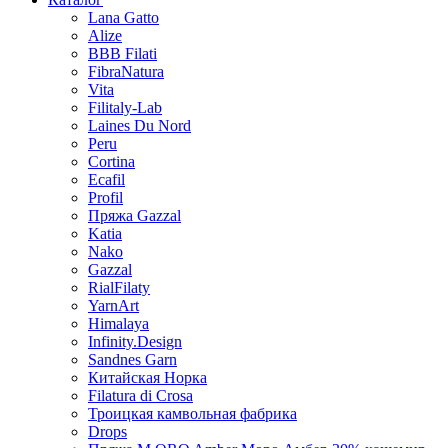
Lana Gatto
Alize
BBB Filati
FibraNatura
Vita
Filitaly-Lab
Laines Du Nord
Peru
Cortina
Ecafil
Profil
Пряжа Gazzal
Katia
Nako
Gazzal
RialFilaty
YarnArt
Himalaya
Infinity.Design
Sandnes Garn
Китайская Норка
Filatura di Сrosa
Троицкая камвольная фабрика
Drops