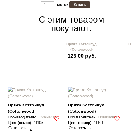
моток
C этим товаром
покупают:
Пряжа Коттонвуд
П
(Cottonwood)
125,00 руб.
Пряжа Коттонвуд
Пряжа Коттонвуд
(Cottonwood)
(Cottonwood)
Производитель
:
FibraNatura
Производитель
:
FibraNatura
Цвет (номер):
41105
Цвет (номер):
41101
Осталось
Осталось
4
1