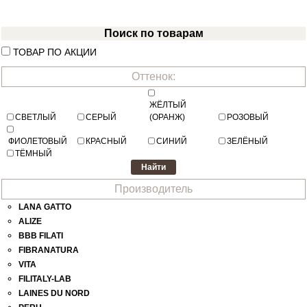
Поиск по товарам
ТОВАР ПО АКЦИИ
Оттенок:
ЖЁЛТЫЙ
СВЕТЛЫЙ
СЕРЫЙ
(ОРАНЖ)
РОЗОВЫЙ
ФИОЛЕТОВЫЙ
КРАСНЫЙ
СИНИЙ
ЗЕЛЁНЫЙ
ТЁМНЫЙ
Производитель
LANA GATTO
ALIZE
BBB FILATI
FIBRANATURA
VITA
FILITALY-LAB
LAINES DU NORD