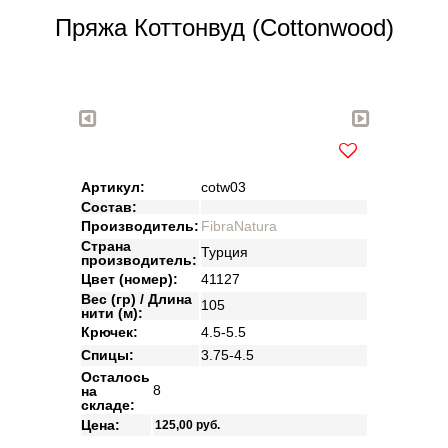
Пряжа Коттонвуд (Cottonwood)
Артикул:
cotw03
Состав:
Производитель:
FibraNatura
Страна
Турция
производитель:
Цвет (номер):
41127
Вес (гр) / Длина
105
нити (м):
Крючек:
4.5-5.5
Спицы:
3.75-4.5
Осталось
8
на
складе:
Цена:
125,00
руб.