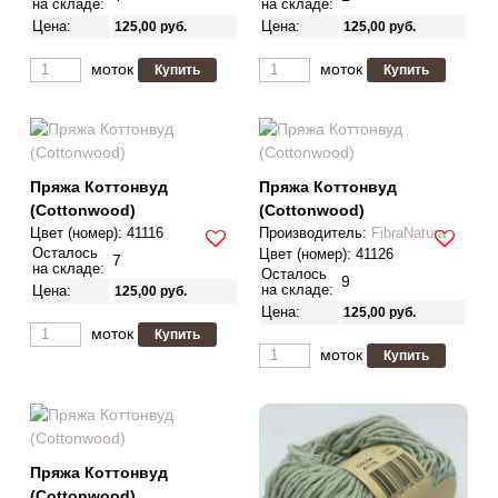
на складе:
на складе:
Цена:
Цена:
125,00
руб.
125,00
руб.
моток
моток
Пряжа Коттонвуд
Пряжа Коттонвуд
(Cottonwood)
(Cottonwood)
Цвет (номер):
41116
Производитель
:
FibraNatura
Осталось
Цвет (номер):
41126
7
на складе:
Осталось
9
на складе:
Цена:
125,00
руб.
Цена:
125,00
руб.
моток
моток
Пряжа Коттонвуд
(Cottonwood)