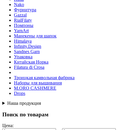
Nako
Фурнитура
Gazzal
RialFilaty
Помпоны
YarnArt
Манекены для шапок
Himalaya
Infinity.Design
Sandnes Garn
Упаковка
Китайская Норка
Filatura di Сrosa
Троицкая камвольная фабрика
Наборы для вышивания
M.ORO CASHMERE
Drops
Наша продукция
Поиск по товарам
Цена: