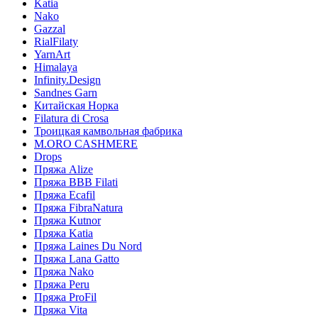
Katia
Nako
Gazzal
RialFilaty
YarnArt
Himalaya
Infinity.Design
Sandnes Garn
Китайская Норка
Filatura di Сrosa
Троицкая камвольная фабрика
M.ORO CASHMERE
Drops
Пряжа Alize
Пряжа BBB Filati
Пряжа Ecafil
Пряжа FibraNatura
Пряжа Kutnor
Пряжа Katia
Пряжа Laines Du Nord
Пряжа Lana Gatto
Пряжа Nako
Пряжа Peru
Пряжа ProFil
Пряжа Vita