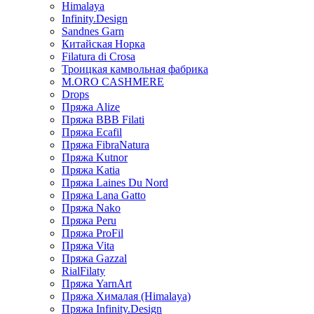
Himalaya
Infinity.Design
Sandnes Garn
Китайская Норка
Filatura di Сrosa
Троицкая камвольная фабрика
M.ORO CASHMERE
Drops
Пряжа Alize
Пряжа BBB Filati
Пряжа Ecafil
Пряжа FibraNatura
Пряжа Kutnor
Пряжа Katia
Пряжа Laines Du Nord
Пряжа Lana Gatto
Пряжа Nako
Пряжа Peru
Пряжа ProFil
Пряжа Vita
Пряжа Gazzal
RialFilaty
Пряжа YarnArt
Пряжа Хималая (Himalaya)
Пряжа Infinity.Design