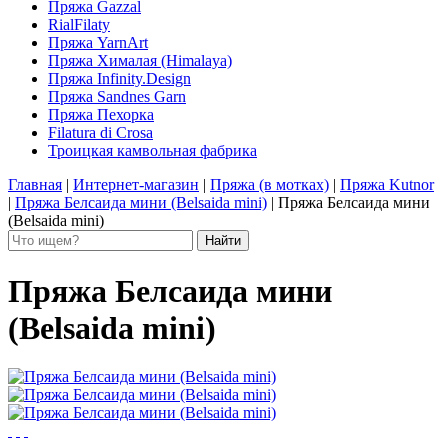
Пряжа Gazzal
RialFilaty
Пряжа YarnArt
Пряжа Хималая (Himalaya)
Пряжа Infinity.Design
Пряжа Sandnes Garn
Пряжа Пехорка
Filatura di Сrosa
Троицкая камвольная фабрика
Главная
|
Интернет-магазин
|
Пряжа (в мотках)
|
Пряжа Kutnor
|
Пряжа Белсаида мини (Belsaida mini)
|
Пряжа Белсаида мини
(Belsaida mini)
Пряжа Белсаида мини
(Belsaida mini)