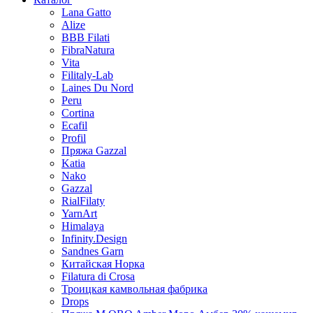
Lana Gatto
Alize
BBB Filati
FibraNatura
Vita
Filitaly-Lab
Laines Du Nord
Peru
Cortina
Ecafil
Profil
Пряжа Gazzal
Katia
Nako
Gazzal
RialFilaty
YarnArt
Himalaya
Infinity.Design
Sandnes Garn
Китайская Норка
Filatura di Сrosa
Троицкая камвольная фабрика
Drops