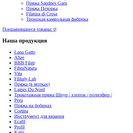
Пряжа Sandnes Garn
Пряжа Пехорка
Filatura di Сrosa
Троицкая камвольная фабрика
Понравившиеся товары:
0
:
Наша продукция
Lana Gatto
Alize
BBB Filati
FibraNatura
Vita
Filitaly-Lab
Пряжа (в мотках)
Laines Du Nord
Трикотажная пряжа Шнур / хлопок / полиэфир /
Peru
Пряжа на бобинах
Cortina
Инструмент для вязания
Ecafil
Profil
Katia