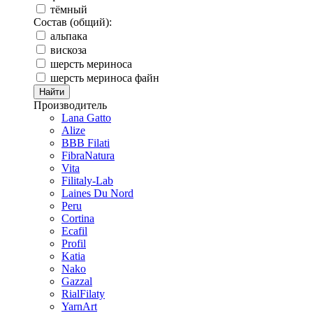
тёмный
Состав (общий):
альпака
вискоза
шерсть мериноса
шерсть мериноса файн
Производитель
Lana Gatto
Alize
BBB Filati
FibraNatura
Vita
Filitaly-Lab
Laines Du Nord
Peru
Cortina
Ecafil
Profil
Katia
Nako
Gazzal
RialFilaty
YarnArt