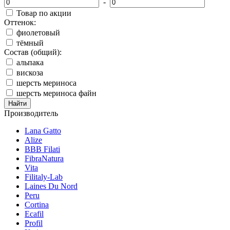
-
Товар по акции
Оттенок:
фиолетовый
тёмный
Состав (общий):
альпака
вискоза
шерсть мериноса
шерсть мериноса файн
Производитель
Lana Gatto
Alize
BBB Filati
FibraNatura
Vita
Filitaly-Lab
Laines Du Nord
Peru
Cortina
Ecafil
Profil