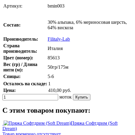
Артикул:
bmin003
30% альпака, 6% мериносовая шерсть,
Состав:
64% вискоза
Производитель:
Filitaly-Lab
Страна
Италия
производитель:
Цвет (номер):
85613
Вес (гр) / Длина
50гр/175м
нити (м):
Спицы:
5-6
Осталось на складе:
1
Цена:
410,00
руб.
моток
C этим товаром покупают:
Пряжа Софтдрим (Soft
Dream)
Товар временно отсутствует