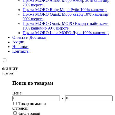
Пряжа M.ORO Amber Моро Амбер 30% кашемир
70% шерсть
Пряжа M.ORO Ruby Моро Руби 100% кашемир
Пряжа M.ORO Quartz Моро кварц 10% кашемир
90% шерсть
Пряжа M.ORO Quartz МОРО Кварц с пайетками
10% кашемир 90% шерсть
Пряжа M.ORO Luna МОРО Луна 100% кашемир
Оплата и Доставка
Акции
Новинки
Контакты
ФИЛЬТР
товаров
Поиск по товарам
Цена:
-
Товар по акции
Оттенок:
фиолетовый