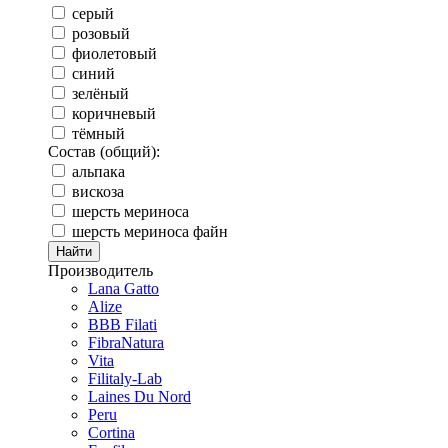
серый
розовый
фиолетовый
синий
зелёный
коричневый
тёмный
Состав (общий):
альпака
вискоза
шерсть мериноса
шерсть мериноса файн
Производитель
Lana Gatto
Alize
BBB Filati
FibraNatura
Vita
Filitaly-Lab
Laines Du Nord
Peru
Cortina