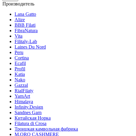
Производитель
Lana Gatto
Alize
BBB Filati
FibraNatura
Vita
Filitaly-Lab
Laines Du Nord
Peru
Cortina
Ecafil
Profil
Katia
Nako
Gazzal
RialFilaty
YarnArt
Himalaya
Infinity.Design
Sandnes Garn
Китайская Норка
Filatura di Сrosa
Троицкая камвольная фабрика
M.ORO CASHMERE