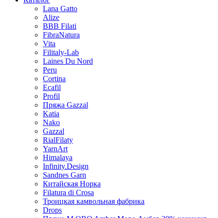
Lana Gatto
Alize
BBB Filati
FibraNatura
Vita
Filitaly-Lab
Laines Du Nord
Peru
Cortina
Ecafil
Profil
Пряжа Gazzal
Katia
Nako
Gazzal
RialFilaty
YarnArt
Himalaya
Infinity.Design
Sandnes Garn
Китайская Норка
Filatura di Сrosa
Троицкая камвольная фабрика
Drops