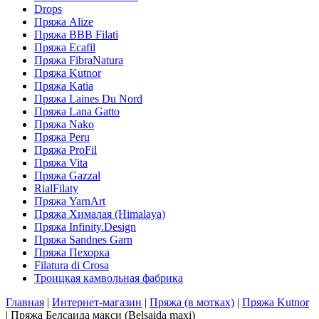
Drops
Пряжа Alize
Пряжа BBB Filati
Пряжа Ecafil
Пряжа FibraNatura
Пряжа Kutnor
Пряжа Katia
Пряжа Laines Du Nord
Пряжа Lana Gatto
Пряжа Nako
Пряжа Peru
Пряжа ProFil
Пряжа Vita
Пряжа Gazzal
RialFilaty
Пряжа YarnArt
Пряжа Хималая (Himalaya)
Пряжа Infinity.Design
Пряжа Sandnes Garn
Пряжа Пехорка
Filatura di Сrosa
Троицкая камвольная фабрика
Главная
|
Интернет-магазин
|
Пряжа (в мотках)
|
Пряжа Kutnor
|
Пряжа Белсаида макси (Belsaida maxi)