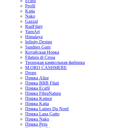
Ecafil
Profil
Katia
Nako
Gazzal
RialFilaty
YarnArt
Himalaya
Infinity.Design
Sandnes Garn
Китайская Норка
Filatura di Сrosa
Троицкая камвольная фабрика
M.ORO CASHMERE
Drops
Пряжа Alize
Пряжа BBB Filati
Пряжа Ecafil
Пряжа FibraNatura
Пряжа Kutnor
Пряжа Katia
Пряжа Laines Du Nord
Пряжа Lana Gatto
Пряжа Nako
Пряжа Peru