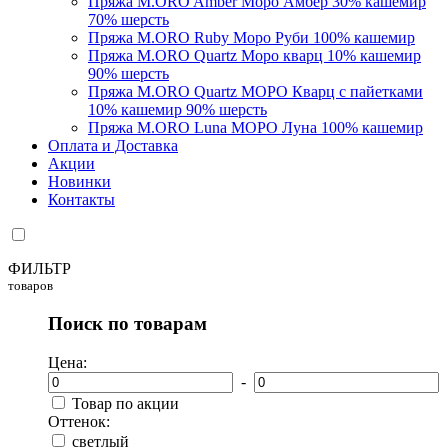
Пряжа M.ORO Amber Моро Амбер 30% кашемир
70% шерсть
Пряжа M.ORO Ruby Моро Руби 100% кашемир
Пряжа M.ORO Quartz Моро кварц 10% кашемир
90% шерсть
Пряжа M.ORO Quartz МОРО Кварц с пайетками
10% кашемир 90% шерсть
Пряжа M.ORO Luna МОРО Луна 100% кашемир
Оплата и Доставка
Акции
Новинки
Контакты
ФИЛЬТР
товаров
Поиск по товарам
Цена:
-
Товар по акции
Оттенок:
светлый