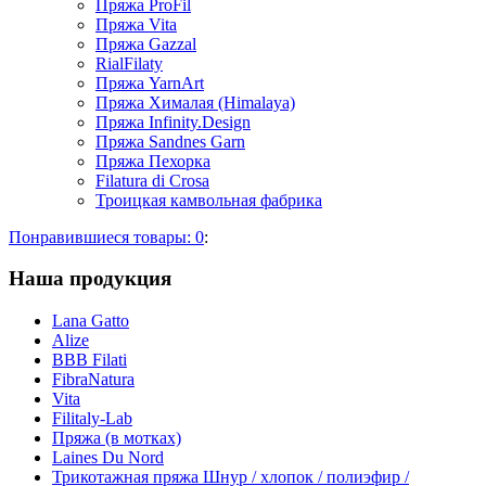
Пряжа ProFil
Пряжа Vita
Пряжа Gazzal
RialFilaty
Пряжа YarnArt
Пряжа Хималая (Himalaya)
Пряжа Infinity.Design
Пряжа Sandnes Garn
Пряжа Пехорка
Filatura di Сrosa
Троицкая камвольная фабрика
Понравившиеся товары:
0
:
Наша продукция
Lana Gatto
Alize
BBB Filati
FibraNatura
Vita
Filitaly-Lab
Пряжа (в мотках)
Laines Du Nord
Трикотажная пряжа Шнур / хлопок / полиэфир /