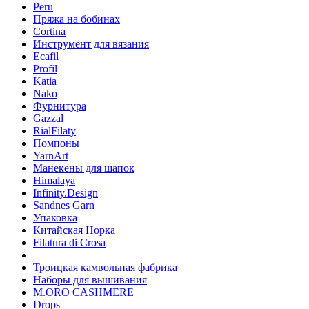
Peru
Пряжа на бобинах
Cortina
Инструмент для вязания
Ecafil
Profil
Katia
Nako
Фурнитура
Gazzal
RialFilaty
Помпоны
YarnArt
Манекены для шапок
Himalaya
Infinity.Design
Sandnes Garn
Упаковка
Китайская Норка
Filatura di Сrosa
Троицкая камвольная фабрика
Наборы для вышивания
M.ORO CASHMERE
Drops