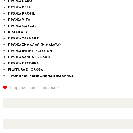
ПРЯЖА NAKO
ПРЯЖА PERU
ПРЯЖА PROFIL
ПРЯЖА VITA
ПРЯЖА GAZZAL
RIALFILATY
ПРЯЖА YARNART
ПРЯЖА ХИМАЛАЯ (HIMALAYA)
ПРЯЖА INFINITY.DESIGN
ПРЯЖА SANDNES GARN
ПРЯЖА ПЕХОРКА
FILATURA DI СROSA
ТРОИЦКАЯ КАМВОЛЬНАЯ ФАБРИКА
Понравившиеся товары:
0
: