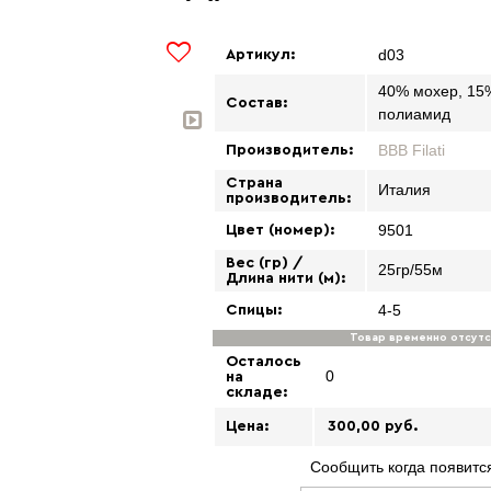
d03
Артикул:
40% мохер, 15
Состав:
полиамид
BBB Filati
Производитель:
Страна
Италия
производитель:
9501
Цвет (номер):
Вес (гр) /
25гр/55м
Длина нити (м):
4-5
Спицы:
Товар временно отсут
Осталось
0
на
складе:
Цена:
300,00
руб.
Сообщить когда появится