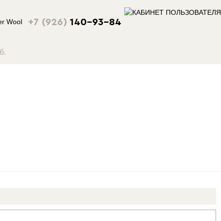
+7 (926)
140-93-84
б.