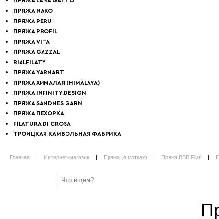
ПРЯЖА LANA GATTO
ПРЯЖА NAKO
ПРЯЖА PERU
ПРЯЖА PROFIL
ПРЯЖА VITA
ПРЯЖА GAZZAL
RIALFILATY
ПРЯЖА YARNART
ПРЯЖА ХИМАЛАЯ (HIMALAYA)
ПРЯЖА INFINITY.DESIGN
ПРЯЖА SANDNES GARN
ПРЯЖА ПЕХОРКА
FILATURA DI СROSA
ТРОИЦКАЯ КАМВОЛЬНАЯ ФАБРИКА
Главная
|
Интернет-магазин
|
Пряжа (в мотках)
|
Пряжа BBB Filati
|
П
Пр