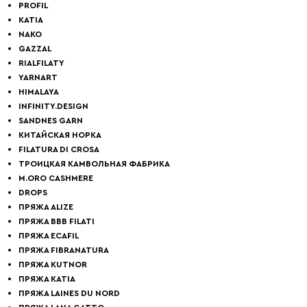
PROFIL
KATIA
NAKO
GAZZAL
RIALFILATY
YARNART
HIMALAYA
INFINITY.DESIGN
SANDNES GARN
КИТАЙСКАЯ НОРКА
FILATURA DI СROSA
ТРОИЦКАЯ КАМВОЛЬНАЯ ФАБРИКА
M.ORO CASHMERE
DROPS
ПРЯЖА ALIZE
ПРЯЖА BBB FILATI
ПРЯЖА ECAFIL
ПРЯЖА FIBRANATURA
ПРЯЖА KUTNOR
ПРЯЖА KATIA
ПРЯЖА LAINES DU NORD