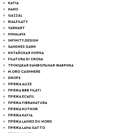
KATIA
NAKO
GAZZAL
RIALFILATY
YARNART
HIMALAYA
INFINITY.DESIGN
SANDNES GARN
КИТАЙСКАЯ НОРКА
FILATURA DI СROSA
ТРОИЦКАЯ КАМВОЛЬНАЯ ФАБРИКА
M.ORO CASHMERE
DROPS
ПРЯЖА ALIZE
ПРЯЖА BBB FILATI
ПРЯЖА ECAFIL
ПРЯЖА FIBRANATURA
ПРЯЖА KUTNOR
ПРЯЖА KATIA
ПРЯЖА LAINES DU NORD
ПРЯЖА LANA GATTO