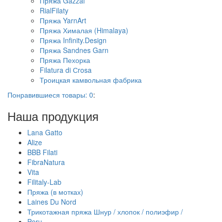
Пряжа Gazzal
RialFilaty
Пряжа YarnArt
Пряжа Хималая (Himalaya)
Пряжа Infinity.Design
Пряжа Sandnes Garn
Пряжа Пехорка
Filatura di Сrosa
Троицкая камвольная фабрика
Понравившиеся товары:
0
:
Наша продукция
Lana Gatto
Alize
BBB Filati
FibraNatura
Vita
Filitaly-Lab
Пряжа (в мотках)
Laines Du Nord
Трикотажная пряжа Шнур / хлопок / полиэфир /
Peru