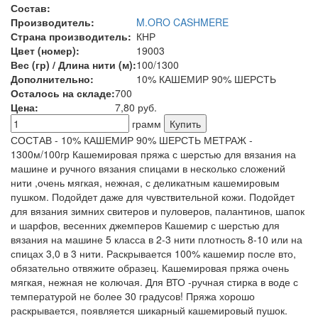
Состав:
Производитель:
M.ORO CASHMERE
Страна производитель:
КНР
Цвет (номер):
19003
Вес (гр) / Длина нити (м):
100/1300
Дополнительно:
10% КАШЕМИР 90% ШЕРСТЬ
Осталось на складе:
700
Цена:
7,80
руб.
грамм
СОСТАВ - 10% КАШЕМИР 90% ШЕРСТЬ МЕТРАЖ -
1300м/100гр Кашемировая пряжа с шерстью для вязания на
машине и ручного вязания спицами в несколько сложений
нити ,очень мягкая, нежная, с деликатным кашемировым
пушком. Подойдет даже для чувствительной кожи. Подойдет
для вязания зимних свитеров и пуловеров, палантинов, шапок
и шарфов, весенних джемперов Кашемир с шерстью для
вязания на машине 5 класса в 2-3 нити плотность 8-10 или на
спицах 3,0 в 3 нити. Раскрывается 100% кашемир после вто,
обязательно отвяжите образец. Кашемировая пряжа очень
мягкая, нежная не колючая. Для ВТО -ручная стирка в воде с
температурой не более 30 градусов! Пряжа хорошо
раскрывается, появляется шикарный кашемировый пушок.