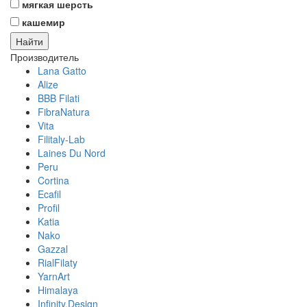
мягкая шерсть
кашемир
Производитель
Lana Gatto
Alize
BBB Filati
FibraNatura
Vita
Filitaly-Lab
Laines Du Nord
Peru
Cortina
Ecafil
Profil
Katia
Nako
Gazzal
RialFilaty
YarnArt
Himalaya
Infinity.Design