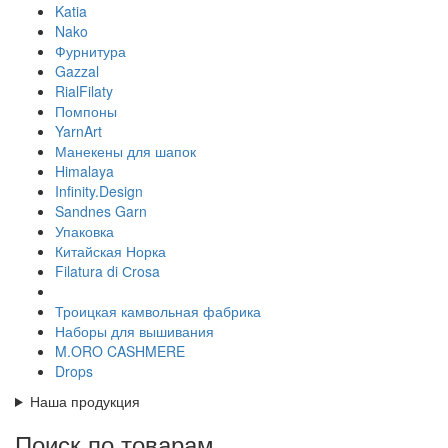
Katia
Nako
Фурнитура
Gazzal
RialFilaty
Помпоны
YarnArt
Манекены для шапок
Himalaya
Infinity.Design
Sandnes Garn
Упаковка
Китайская Норка
Filatura di Сrosa
Троицкая камвольная фабрика
Наборы для вышивания
M.ORO CASHMERE
Drops
Наша продукция
Поиск по товарам