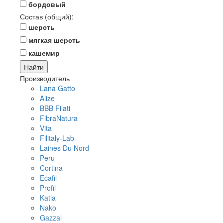
бордовый
Состав (общий):
шерсть
мягкая шерсть
кашемир
Производитель
Lana Gatto
Alize
BBB Filati
FibraNatura
Vita
Filitaly-Lab
Laines Du Nord
Peru
Cortina
Ecafil
Profil
Katia
Nako
Gazzal