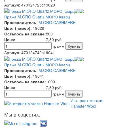
Артикул:
470124725c19029
Пряжа M.ORO Quartz МОРО Кварц
Производитель
:
M.ORO CASHMERE
Цвет (номер):
19029
Осталось на складе:
500
Цена:
7,80
руб.
грамм
Артикул:
470124742c19041
Пряжа M.ORO Quartz МОРО Кварц
Производитель
:
M.ORO CASHMERE
Цвет (номер):
19041
Осталось на складе:
1000
Цена:
7,80
руб.
грамм
Интернет-магазин
Hamster Wool
Мы в соцсетях: