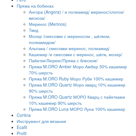
Пряжа на бобинах
Ангора (Angora) / и полиамид/ меринос/хлопок/
вискоза/
Меринос (Merinos)
Твид
Мохер /смесовки с мериносом , шёлком,
полиамидом/
Альпака / смесовки меринос, полиамид/
Кашемир /и смесовки с меринос, шёлк, мохер/
Пайетки/Люрекс/Пряжа с блеском/
Пряжа M.ORO Amber Моро Амбер 30% кашемир
70% шерсть
Пряжа M.ORO Ruby Моро Руби 100% кашемир
Пряжа M.ORO Quartz Моро кварц 10% кашемир
90% шерсть
Пряжа M.ORO Quartz МОРО Кварц с пайетками
10% кашемир 90% шерсть
Пряжа M.ORO Luna МОРО Луна 100% кашемир
Cortina
Инструмент для вязания
Ecafil
Profil