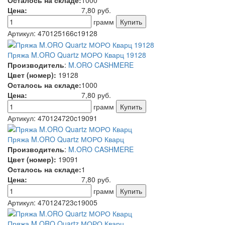
Осталось на складе:
1000
Цена:
7,80
руб.
грамм
Артикул:
470125166c19128
Пряжа M.ORO Quartz МОРО Кварц 19128
Производитель
:
M.ORO CASHMERE
Цвет (номер):
19128
Осталось на складе:
1000
Цена:
7,80
руб.
грамм
Артикул:
470124720c19091
Пряжа M.ORO Quartz МОРО Кварц
Производитель
:
M.ORO CASHMERE
Цвет (номер):
19091
Осталось на складе:
1
Цена:
7,80
руб.
грамм
Артикул:
470124723c19005
Пряжа M.ORO Quartz МОРО Кварц