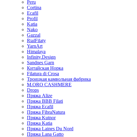
Peru
Cortina
Ecafil
Profil
Katia
Nako
Gazzal
RialFilaty
YarnArt
Himalaya
Infinity.Design
Sandnes Garn
Китайская Норка
Filatura di Сrosa
Троицкая камвольная фабрика
M.ORO CASHMERE
Drops
Пряжа Alize
Пряжа BBB Filati
Пряжа Ecafil
Пряжа FibraNatura
Пряжа Kutnor
Пряжа Katia
Пряжа Laines Du Nord
Пряжа Lana Gatto