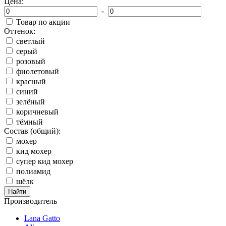
Цена:
-
Товар по акции
Оттенок:
светлый
серый
розовый
фиолетовый
красный
синий
зелёный
коричневый
тёмный
Состав (общий):
мохер
кид мохер
супер кид мохер
полиамид
шёлк
Производитель
Lana Gatto