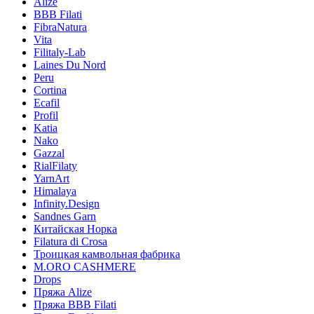
Alize
BBB Filati
FibraNatura
Vita
Filitaly-Lab
Laines Du Nord
Peru
Cortina
Ecafil
Profil
Katia
Nako
Gazzal
RialFilaty
YarnArt
Himalaya
Infinity.Design
Sandnes Garn
Китайская Норка
Filatura di Сrosa
Троицкая камвольная фабрика
M.ORO CASHMERE
Drops
Пряжа Alize
Пряжа BBB Filati