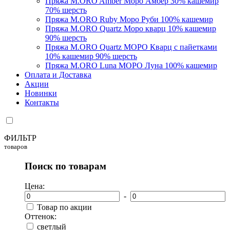
Пряжа M.ORO Amber Моро Амбер 30% кашемир
70% шерсть
Пряжа M.ORO Ruby Моро Руби 100% кашемир
Пряжа M.ORO Quartz Моро кварц 10% кашемир
90% шерсть
Пряжа M.ORO Quartz МОРО Кварц с пайетками
10% кашемир 90% шерсть
Пряжа M.ORO Luna МОРО Луна 100% кашемир
Оплата и Доставка
Акции
Новинки
Контакты
ФИЛЬТР
товаров
Поиск по товарам
Цена:
-
Товар по акции
Оттенок:
светлый