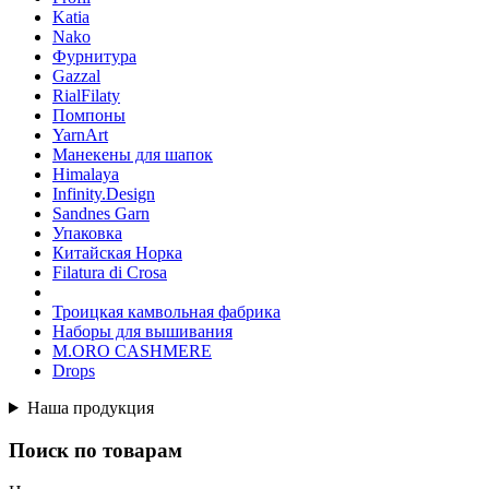
Katia
Nako
Фурнитура
Gazzal
RialFilaty
Помпоны
YarnArt
Манекены для шапок
Himalaya
Infinity.Design
Sandnes Garn
Упаковка
Китайская Норка
Filatura di Сrosa
Троицкая камвольная фабрика
Наборы для вышивания
M.ORO CASHMERE
Drops
Наша продукция
Поиск по товарам