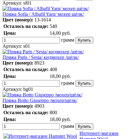
Артикул:
sf01
Пряжа Sofia / Albafil Yarn/ мохер шёлк/
Цвет (номер):
13-1614
Осталось на складе:
540
Цена:
14,00
руб.
грамм
Артикул:
s01
Пряжа Paris / Sesia/ кидмохер /шёлк/
Цвет (номер):
8923
Осталось на складе:
408
Цена:
18,00
руб.
грамм
Артикул:
bg01
Пряжа Botto Giuseppo /мохер/шёлк/
Цвет (номер):
4903
Осталось на складе:
800
Цена:
18,00
руб.
грамм
Интернет-магазин
Hamster Wool