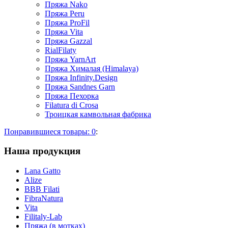
Пряжа Nako
Пряжа Peru
Пряжа ProFil
Пряжа Vita
Пряжа Gazzal
RialFilaty
Пряжа YarnArt
Пряжа Хималая (Himalaya)
Пряжа Infinity.Design
Пряжа Sandnes Garn
Пряжа Пехорка
Filatura di Сrosa
Троицкая камвольная фабрика
Понравившиеся товары:
0
:
Наша продукция
Lana Gatto
Alize
BBB Filati
FibraNatura
Vita
Filitaly-Lab
Пряжа (в мотках)