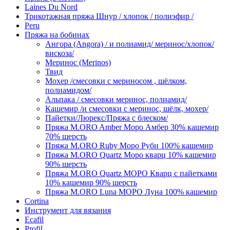
Laines Du Nord
Трикотажная пряжа Шнур / хлопок / полиэфир /
Peru
Пряжа на бобинах
Ангора (Angora) / и полиамид/ меринос/хлопок/
вискоза/
Меринос (Merinos)
Твид
Мохер /смесовки с мериносом , шёлком,
полиамидом/
Альпака / смесовки меринос, полиамид/
Кашемир /и смесовки с меринос, шёлк, мохер/
Пайетки/Люрекс/Пряжа с блеском/
Пряжа M.ORO Amber Моро Амбер 30% кашемир
70% шерсть
Пряжа M.ORO Ruby Моро Руби 100% кашемир
Пряжа M.ORO Quartz Моро кварц 10% кашемир
90% шерсть
Пряжа M.ORO Quartz МОРО Кварц с пайетками
10% кашемир 90% шерсть
Пряжа M.ORO Luna МОРО Луна 100% кашемир
Cortina
Инструмент для вязания
Ecafil
Profil