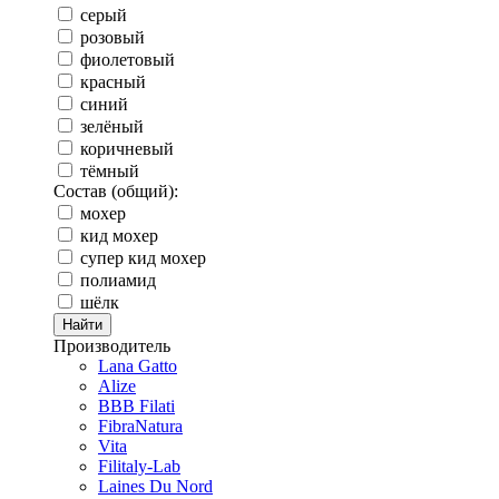
серый
розовый
фиолетовый
красный
синий
зелёный
коричневый
тёмный
Состав (общий):
мохер
кид мохер
супер кид мохер
полиамид
шёлк
Производитель
Lana Gatto
Alize
BBB Filati
FibraNatura
Vita
Filitaly-Lab
Laines Du Nord