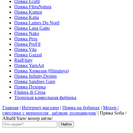
Пряжа Ecafil
Пряжа FibraNatura
Пряжа Kutnor
Пряжа Katia
Пряжа Laines Du Nord
Пряжа Lana Gatto
Пряжа Nako
Пряжа Peru
Пряжа ProFil
Пряжа Vita
Пряжа Gazzal
RialFilaty
Пряжа YarnArt
Пряжа Хималая (Himalaya)
Пряжа Infinity.Design
Пряжа Sandnes Garn
Пряжа Пехорка
Filatura di Сrosa
Троицкая камвольная фабрика
Главная
|
Интернет-магазин
|
Пряжа на бобинах
|
Мохер /
смесовки с мериносом , шёлком, полиамидом/
|
Пряжа Sofia /
Albafil Yarn/ мохер шёлк/