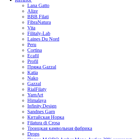
Lana Gatto
Alize
BBB Filati
FibraNatura
Vita
Filitaly-Lab
Laines Du Nord
Peru
Cortina
Ecafil
Profil
Пряжа Gazzal
Katia
Nako
Gazzal
RialFilaty
YarnArt
Himalaya
Infinity.Design
Sandnes Garn
Китайская Норка
Filatura di Сrosa
Троицкая камвольная фабрика
Drops