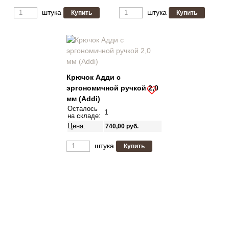
штука
штука
Крючок Адди с
эргономичной ручкой 2,0
мм (Addi)
Осталось
1
на складе:
Цена:
740,00
руб.
штука